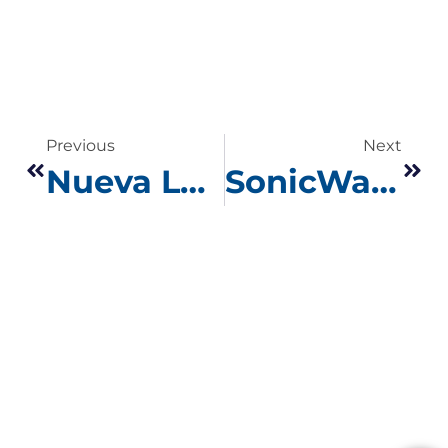
Previous
Next
Nueva Ley de Protección de Datos en Chile: Cómo SonicWall y CPNnet Security aseguran el cumplimiento técnico.
SonicWall se consolida como Líder Mundial en Ciberseguridad: Doble Reconocimiento en el GigaOm Radar 2026