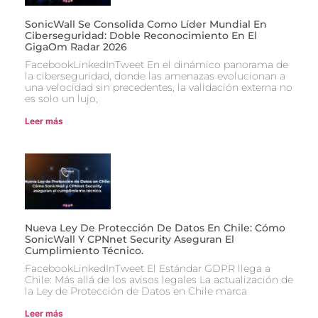
SonicWall Se Consolida Como Líder Mundial En
Ciberseguridad: Doble Reconocimiento En El
GigaOm Radar 2026
FacebookLinkedInTweet En el dinámico panorama de
la ciberseguridad, donde las amenazas evolucionan a
una velocidad sin precedentes, la validación externa no
es solo un lujo,
Leer más
Nueva Ley De Protección De Datos En Chile: Cómo
SonicWall Y CPNnet Security Aseguran El
Cumplimiento Técnico.
FacebookLinkedInTweet El Estándar GDPR llega a
Chile: Más allá de los avisos legales La actualización de
la Ley de Protección de Datos en Chile marca
Leer más