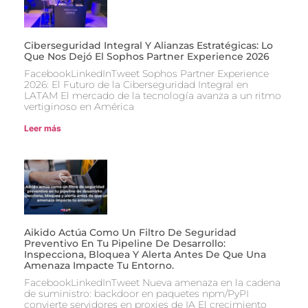
Ciberseguridad Integral Y Alianzas Estratégicas: Lo
Que Nos Dejó El Sophos Partner Experience 2026
FacebookLinkedInTweet Sophos Partner Experience
2026: El Futuro de la Ciberseguridad Integral en
LATAM El mercado de la tecnología avanza a un ritmo
vertiginoso en América
Leer más
Aikido Actúa Como Un Filtro De Seguridad
Preventivo En Tu Pipeline De Desarrollo:
Inspecciona, Bloquea Y Alerta Antes De Que Una
Amenaza Impacte Tu Entorno.
FacebookLinkedInTweet Nueva amenaza en la cadena
de suministro: backdoor en paquetes npm/PyPI
convierte servidores en proxies de IA El crecimiento