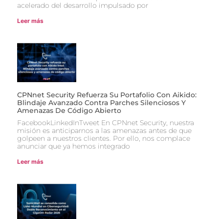
acelerado del desarrollo impulsado por
Leer más
CPNnet Security Refuerza Su Portafolio Con Aikido:
Blindaje Avanzado Contra Parches Silenciosos Y
Amenazas De Código Abierto
FacebookLinkedInTweet En CPNnet Security, nuestra
misión es anticiparnos a las amenazas antes de que
golpeen a nuestros clientes. Por ello, nos complace
anunciar que ya hemos integrado
Leer más