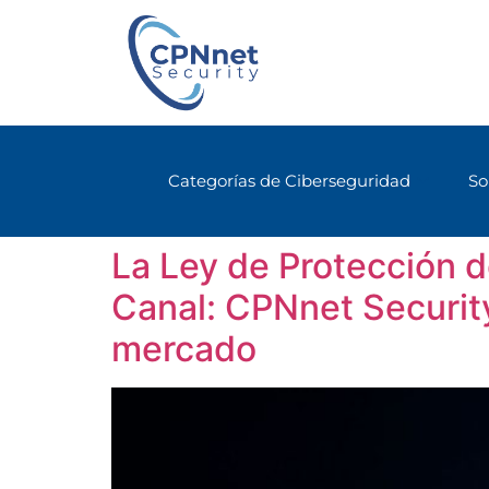
Categorías de Ciberseguridad
So
La Ley de Protección d
Canal: CPNnet Security
mercado