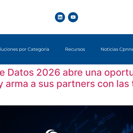
luciones por Categoría
Recursos
Noticias Cpnn
e Datos 2026 abre una oportun
 arma a sus partners con las 