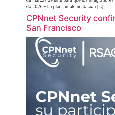
de marcas de élite para que los integradore
de 2026 – La plena implementación […]
CPNnet Security confi
San Francisco