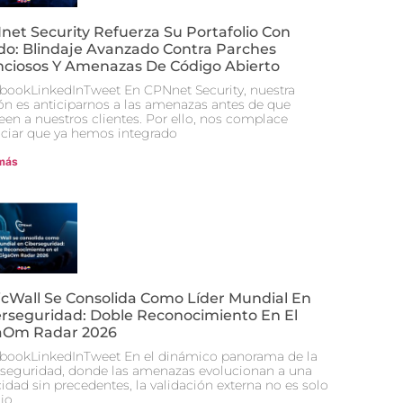
et Security Refuerza Su Portafolio Con
ido: Blindaje Avanzado Contra Parches
enciosos Y Amenazas De Código Abierto
bookLinkedInTweet En CPNnet Security, nuestra
ón es anticiparnos a las amenazas antes de que
een a nuestros clientes. Por ello, nos complace
ciar que ya hemos integrado
más
icWall Se Consolida Como Líder Mundial En
erseguridad: Doble Reconocimiento En El
aOm Radar 2026
bookLinkedInTweet En el dinámico panorama de la
rseguridad, donde las amenazas evolucionan a una
idad sin precedentes, la validación externa no es solo
jo,