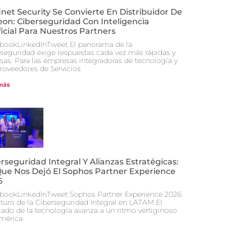
et Security Se Convierte En Distribuidor De
on: Ciberseguridad Con Inteligencia
ficial Para Nuestros Partners
bookLinkedInTweet El panorama de la
rseguridad exige respuestas cada vez más rápidas y
isas. Para las empresas integradoras de tecnología y
Proveedores de Servicios
más
rseguridad Integral Y Alianzas Estratégicas:
Que Nos Dejó El Sophos Partner Experience
6
bookLinkedInTweet Sophos Partner Experience 2026:
uturo de la Ciberseguridad Integral en LATAM El
ado de la tecnología avanza a un ritmo vertiginoso
mérica