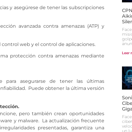
cias y asegúrese de tener las subscripciones
CPNn
Aik
Sil
tección avanzada contra amenazas (ATP) y
Face
misi
golp
anun
l control web y el control de aplicaciones.
Leer 
ltima protección contra amenazas mediante
e para asegurarse de tener las últimas
nfiabilidad. Puede obtener la última versión
Son
Cib
tección.
Gig
funcione, pero también crean oportunidades
Face
mware y malware. La actualización frecuente
cibe
veloc
rregularidades presentadas, garantiza una
un lu