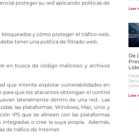
encial proteger su red aplicando políticas de
Leer 
 bloqueados y cómo proteger el tráfico web.
t debe tener una política de filtrado web.
De 
Pres
eb en busca de código malicioso y archivos
Líd
Face
Secu
dad que intente explotar vulnerabilidades en
come
n para que los atacantes obtengan el control
Leer 
muevan lateralmente dentro de una red. Las
 todas las plataformas: Windows, Mac, Unix y
ción IPS que se alineen con las plataformas
s integradas o cree la suya propia. Además,
as de tráfico de Internet.