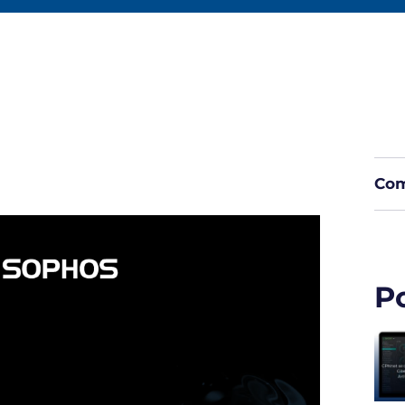
Com
P