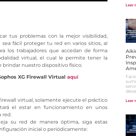
Leer 
car tus problemas con la mejor visibilidad,
a fácil proteger tu red en varios sitios, al
ra los trabajadores que accedan de forma
Aik
Prev
lidad virtual, el cual le permite tener la
Ins
rindar nuestro dispositivo físico.
Ame
Face
Sophos XG Firewall Virtual
aquí
sumi
serv
desa
irewall virtual, solamente ejecute el práctico
Leer 
litará el estar en funcionamiento en unos
 red.
oteja su red de manera óptima, siga estas
figuración inicial o periódicamente: