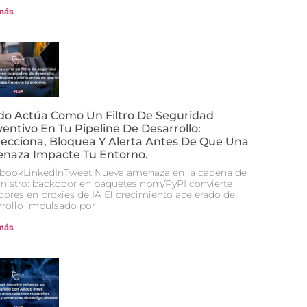
más
ido Actúa Como Un Filtro De Seguridad
entivo En Tu Pipeline De Desarrollo:
pecciona, Bloquea Y Alerta Antes De Que Una
naza Impacte Tu Entorno.
bookLinkedInTweet Nueva amenaza en la cadena de
nistro: backdoor en paquetes npm/PyPI convierte
idores en proxies de IA El crecimiento acelerado del
rrollo impulsado por
más