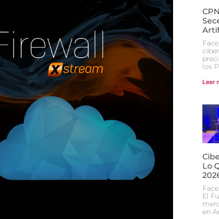
CPNn
Sece
Arti
Face
cibe
prec
los 
Leer 
Cibe
Lo 
202
Face
El F
merc
en A