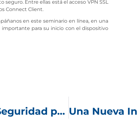
o seguro. Entre ellas está el acceso VPN SSL
os Connect Client.
mpáñanos en este seminario en línea, en una
mportante para su inicio con el dispositivo
VERACODE Habilita Seguridad para Automation Anywhere de la Plataforma RPA Cloud Native