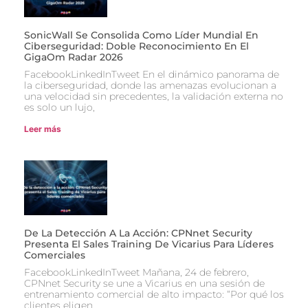
SonicWall Se Consolida Como Líder Mundial En
Ciberseguridad: Doble Reconocimiento En El
GigaOm Radar 2026
FacebookLinkedInTweet En el dinámico panorama de
la ciberseguridad, donde las amenazas evolucionan a
una velocidad sin precedentes, la validación externa no
es solo un lujo,
Leer más
De La Detección A La Acción: CPNnet Security
Presenta El Sales Training De Vicarius Para Líderes
Comerciales
FacebookLinkedInTweet Mañana, 24 de febrero,
CPNnet Security se une a Vicarius en una sesión de
entrenamiento comercial de alto impacto: “Por qué los
clientes eligen