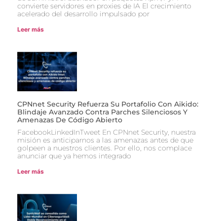
convierte servidores en proxies de IA El crecimiento
acelerado del desarrollo impulsado por
Leer más
CPNnet Security Refuerza Su Portafolio Con Aikido:
Blindaje Avanzado Contra Parches Silenciosos Y
Amenazas De Código Abierto
FacebookLinkedInTweet En CPNnet Security, nuestra
misión es anticiparnos a las amenazas antes de que
golpeen a nuestros clientes. Por ello, nos complace
anunciar que ya hemos integrado
Leer más