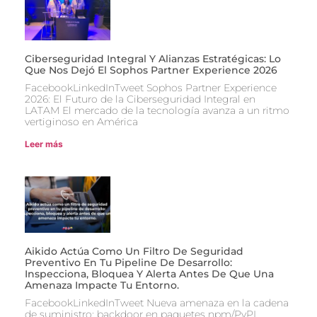
Ciberseguridad Integral Y Alianzas Estratégicas: Lo
Que Nos Dejó El Sophos Partner Experience 2026
FacebookLinkedInTweet Sophos Partner Experience
2026: El Futuro de la Ciberseguridad Integral en
LATAM El mercado de la tecnología avanza a un ritmo
vertiginoso en América
Leer más
Aikido Actúa Como Un Filtro De Seguridad
Preventivo En Tu Pipeline De Desarrollo:
Inspecciona, Bloquea Y Alerta Antes De Que Una
Amenaza Impacte Tu Entorno.
FacebookLinkedInTweet Nueva amenaza en la cadena
de suministro: backdoor en paquetes npm/PyPI