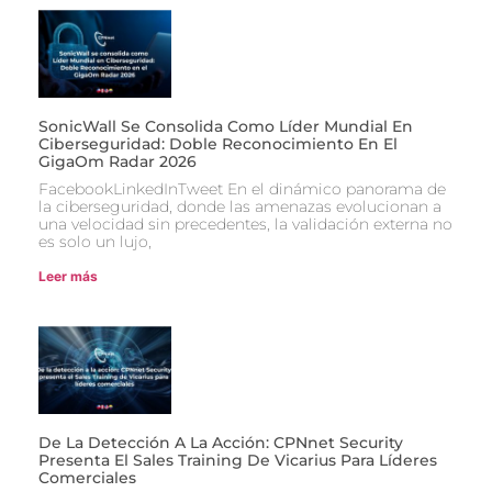
SonicWall Se Consolida Como Líder Mundial En
Ciberseguridad: Doble Reconocimiento En El
GigaOm Radar 2026
FacebookLinkedInTweet En el dinámico panorama de
la ciberseguridad, donde las amenazas evolucionan a
una velocidad sin precedentes, la validación externa no
es solo un lujo,
Leer más
De La Detección A La Acción: CPNnet Security
Presenta El Sales Training De Vicarius Para Líderes
Comerciales