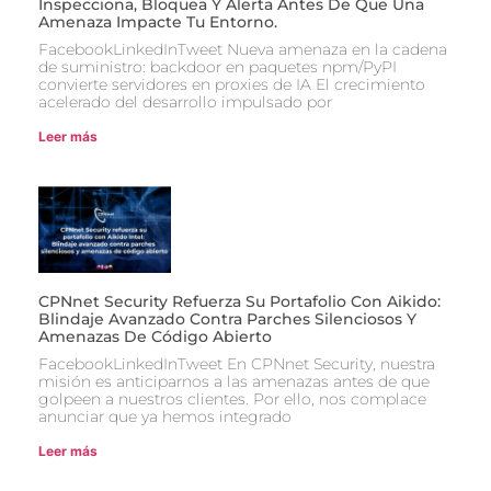
Inspecciona, Bloquea Y Alerta Antes De Que Una
Amenaza Impacte Tu Entorno.
FacebookLinkedInTweet Nueva amenaza en la cadena
de suministro: backdoor en paquetes npm/PyPI
convierte servidores en proxies de IA El crecimiento
acelerado del desarrollo impulsado por
Leer más
CPNnet Security Refuerza Su Portafolio Con Aikido:
Blindaje Avanzado Contra Parches Silenciosos Y
Amenazas De Código Abierto
FacebookLinkedInTweet En CPNnet Security, nuestra
misión es anticiparnos a las amenazas antes de que
golpeen a nuestros clientes. Por ello, nos complace
anunciar que ya hemos integrado
Leer más