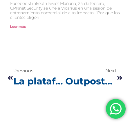
FacebookLinkedInTweet Mañana, 24 de febrero,
CPNnet Security se une a Vicarius en una sesión de
entrenamiento comercial de alto impacto: “Por qué los
clientes eligen
Leer más
Previous
Next
La plataforma centralizada de Sophos pone al alcance una alta gama de herramientas para la seguridad cibernética tan necesarias en este nuevo estatus de teletrabajo
Outpost24 es una Solución Sobresaliente Gracias a su Motor de Escaneo