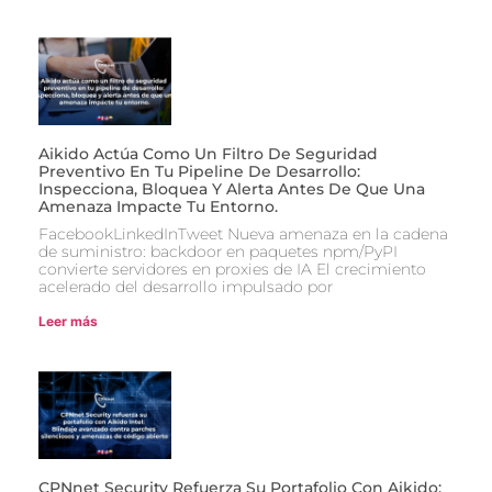
Aikido Actúa Como Un Filtro De Seguridad
Preventivo En Tu Pipeline De Desarrollo:
Inspecciona, Bloquea Y Alerta Antes De Que Una
Amenaza Impacte Tu Entorno.
FacebookLinkedInTweet Nueva amenaza en la cadena
de suministro: backdoor en paquetes npm/PyPI
convierte servidores en proxies de IA El crecimiento
acelerado del desarrollo impulsado por
Leer más
CPNnet Security Refuerza Su Portafolio Con Aikido: