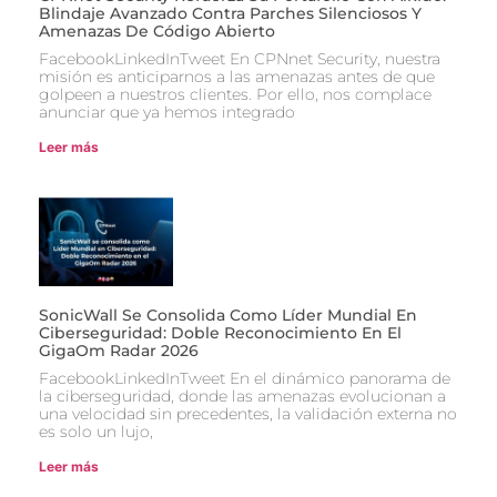
Blindaje Avanzado Contra Parches Silenciosos Y
Amenazas De Código Abierto
FacebookLinkedInTweet En CPNnet Security, nuestra
misión es anticiparnos a las amenazas antes de que
golpeen a nuestros clientes. Por ello, nos complace
anunciar que ya hemos integrado
Leer más
SonicWall Se Consolida Como Líder Mundial En
Ciberseguridad: Doble Reconocimiento En El
GigaOm Radar 2026
FacebookLinkedInTweet En el dinámico panorama de
la ciberseguridad, donde las amenazas evolucionan a
una velocidad sin precedentes, la validación externa no
es solo un lujo,
Leer más