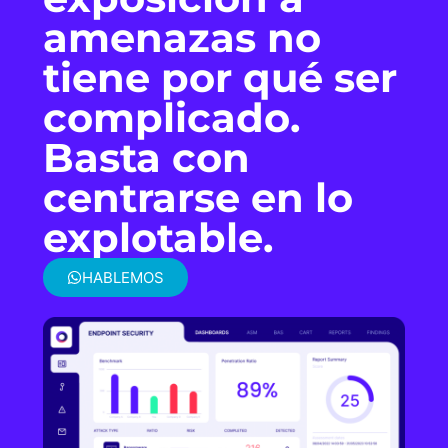
amenazas no
tiene por qué ser
complicado.
Basta con
centrarse en lo
explotable.
HABLEMOS